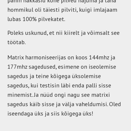
panin hakkasid kohe pilved hajuma ja täna
hommikul oli täiesti pilviti, kuigi imlajaam
lubas 100% pilvekatet.
Poleks uskunud, et nii kiirelt ja võimsalt see
töötab.
Matrix harmoniseerijas on koos 144mhz ja
177mhz sagedused, esimene on iseolemise
sagedus ja teine kõigega üksolemise
sagedus, kui testisin läbi enda palli sisse
minemist. Ja nüüd ongi nagu see matrixi
sagedus käib sisse ja välja vaheldumisi. Oled
iseendaga üks ja siis kõigega üks!