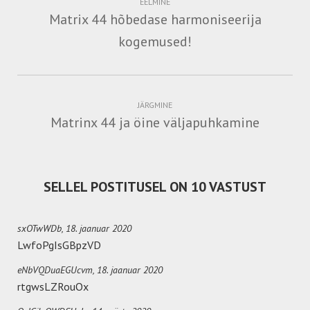
EELMINE
Matrix 44 hõbedase harmoniseerija
kogemused!
JÄRGMINE
Matrinx 44 ja öine väljapuhkamine
SELLEL POSTITUSEL ON 10 VASTUST
sxOTwWDb,
18. jaanuar 2020
LwfoPgIsGBpzVD
eNbVQDuaEGUcvm,
18. jaanuar 2020
rtgwsLZRouOx