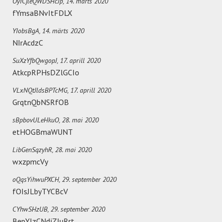
OyICjleQWDSHcJp,
14. märts 2020
fYmsaBNvItFDLX
YIobsBgA,
14. märts 2020
NIrAcdzC
SuXzYfbQwgopJ,
17. aprill 2020
AtkcpRPHsDZlGCIo
VLxNQtJldsBPTcMG,
17. aprill 2020
GrqtnQbNSRfOB
sBpbovULeHkuO,
28. mai 2020
etHOGBmaWUNT
LibGenSqzyhR,
28. mai 2020
wxzpmcVy
oQqsYihwuPXCH,
29. september 2020
fOIsJLbyTYCBcV
CYhwSHzUB,
29. september 2020
BepYIzCNdjZJuRrt