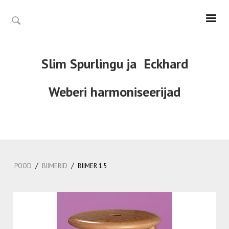
Slim Spurlingu ja
Eckhard
Weberi
harmoniseerijad
/
/
POOD
BIIMERID
BIIMER 1:5