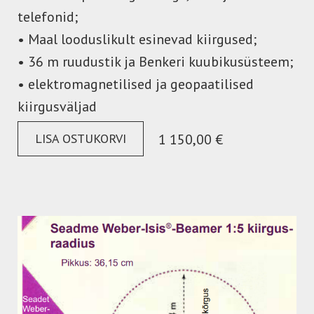
telefonid;
• Maal looduslikult esinevad kiirgused;
• 36 m ruudustik ja Benkeri kuubikusüsteem;
• elektromagnetilised ja geopaatilised
kiirgusväljad
LISA OSTUKORVI
1 150,00 €