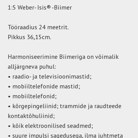
1:5 Weber- Isis® -Biimer
Tööraadius 24 meetrit.
Pikkus 36,15cm.
Harmoniseerimine Biimeriga on võimalik
alljärgneva puhul:
• raadio- ja televisioonimastid;
• mobiiltelefonide mastid;
• mobiiltelefonid;
• kõrgepingeliinid; trammide ja raudteede
kontaktõhuliinid;
• kõik elektroonilised seadmed;
• suure impulsi sagedusega, ilma juhtmeta