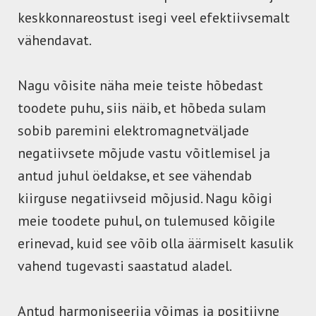
keskkonnareostust isegi veel efektiivsemalt
vähendavat.
Nagu võisite näha meie teiste hõbedast
toodete puhu, siis näib, et hõbeda sulam
sobib paremini elektromagnetväljade
negatiivsete mõjude vastu võitlemisel ja
antud juhul öeldakse, et see vähendab
kiirguse negatiivseid mõjusid. Nagu kõigi
meie toodete puhul, on tulemused kõigile
erinevad, kuid see võib olla äärmiselt kasulik
vahend tugevasti saastatud aladel.
Antud harmoniseerija võimas ja positiivne