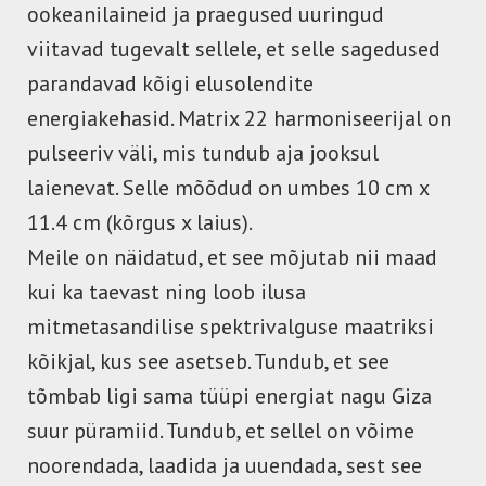
ookeanilaineid ja praegused uuringud
viitavad tugevalt sellele, et selle sagedused
parandavad kõigi elusolendite
energiakehasid. Matrix 22 harmoniseerijal on
pulseeriv väli, mis tundub aja jooksul
laienevat. Selle mõõdud on umbes 10 cm x
11.4 cm (kõrgus x laius).
Meile on näidatud, et see mõjutab nii maad
kui ka taevast ning loob ilusa
mitmetasandilise spektrivalguse maatriksi
kõikjal, kus see asetseb. Tundub, et see
tõmbab ligi sama tüüpi energiat nagu Giza
suur püramiid. Tundub, et sellel on võime
noorendada, laadida ja uuendada, sest see